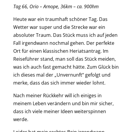
Tag
6
6
,
Orio – Arnope
,
36
km – ca.
90
0
hm
Heute war ein traumhaft schöner Tag. Das
Wetter war super und die Strecke war ein
absoluter Traum. Das Stück muss ich auf jeden
Fall
irgendwann nochmal
gehen.
Der perfekte
Ort für einen klassischen Heriatsantrag
. Im
Reiseführer stand, man soll das Stück meiden,
was ich auch fast gemacht hätte.
Zum Glück
bin
ich dieses mal der „Unvernunft“ gefolgt und
merke, dass das sich immer
wieder
lohnt.
Nach meiner Rückkehr
will
ich
einiges
in
meinem Leben
verändern und bin mir sicher,
dass
ich v
iele
meiner
Ideen
weiterspinnen
werde
.