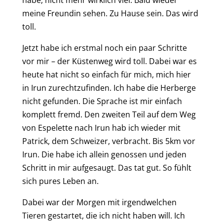
meine Freundin
sehen. Zu Hause sein. Das wird
toll.
Jetzt habe ich
erstmal
noch ein paar Schritte
vor mir –
der
Küstenw
eg
wird
toll. Dabei war es
heute hat nicht so einfach für mich, mich hier
in Irun zurechtzufinden. Ich habe die Herberge
nicht gefunden.
D
ie Sprache ist mir einfach
komplett fremd. Den zweiten Teil auf dem Weg
von Espelette nach Irun hab ich wieder mit
Patrick, dem Schweizer, verbracht. Bis 5km vor
Irun. Die
habe
ich allein gen
oss
en und
jeden
Schritt in
mir auf
ge
saug
t
. Das tat gut. So fühlt
sich
pures
L
eben an.
Dabei war der
M
orgen mit irgendwelchen
Tieren gestartet, die ich nicht haben will. Ich