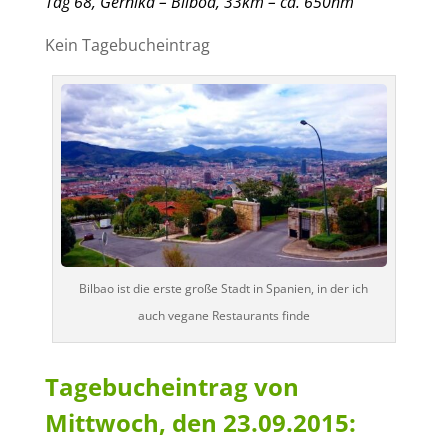
Tag
6
8
,
Gernika – Bilboa
,
33
km – ca.
65
0
hm
Kein Tagebucheintrag
Bilbao ist die erste große Stadt in Spanien, in der ich
auch vegane Restaurants finde
Tagebucheintrag von
Mittwoch, den 23.09.2015: