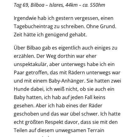
Tag
6
9
,
Bilboa – Islares
,
44
km – ca.
55
0
hm
I
rgendwie hab ich gestern vergessen, einen
Tagebucheintrag zu schreiben. Ohne Grund.
Zeit hätte ich genügend gehabt.
Ü
ber Bilbao gab es eigentlich auch einiges zu
erzählen. Der Weg dorthin war eher
unspektakulär, aber unterwegs habe ich ein
P
aar getroffen, d
as
mi
t
Rädern unterwegs war
und mit einem Baby-Anhänger. Sie hatten zwei
Hunde dabei, ich weiß nicht, ob sie auch ein
Baby hatten,
ich
hab auf jeden Fall keins
gesehen. Aber ich hab eines der Räder
geschoben und das war übel schwer. Ich hatte
echt größten Respekt davor, dass
s
ie mit den
Teilen
auf diesem unwegsamen Terrain