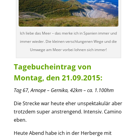
Ich liebe das Meer – das merke ich in Spanien immer und
immer wieder. Die kleinen verschlungenen Wege und die
Umwege am Meer vorbei lohnen sich immer!
Tagebucheintrag von
Montag, den 21.09.2015:
Tag
6
7
,
Arnope – Gernika
,
42
km – ca.
1.10
0
hm
D
ie Strecke
war heute
eher unspektakulär aber
trotzdem super anstrengend. Intensiv. Camino
eben.
Heute Abend
habe ich
in der Herberge mit