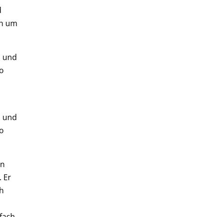
d
ch um
a und
no
a und
no
en
 Er
ch
nfach