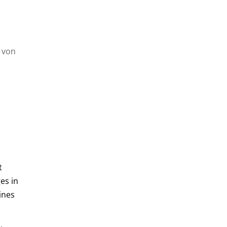
 von
t
es in
ines