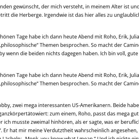
den gewünscht, der mich versteht, in meinem Alter ist un
ritt die Herberge. Irgendwie ist das hier alles zu unglaubli
nen Tage habe ich dann heute Abend mit Roho, Erik, Juli
 „philosophische“ Themen besprochen. So macht der Cami
y wenn die beiden nichts dagegen haben. Ich bin voll, gute
nen Tage habe ich dann heute Abend mit Roho, Erik, Juli
 „philosophische“ Themen besprochen. So macht der Cami
Bobby, zwei mega interessanten US-Amerikanern. Beide hab
 ganzkörpertätowiert: zum einem, Roho, passt das mega gut.
r ich musste zweimal hinhören, als er sagte, was er berufli
. Er hat mir meine Verdutztheit wahrscheinlich angesehen,
 Lächeln: „Monk, you know what I mean.“ Und ich nickte ei