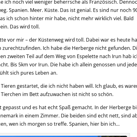
he ich noch viel weniger beherrsche als Französisch.
D
enno
eg. Spanien. Meer. Küste. Das ist genial.
E
s sind nur noch 
as ich schon hinter mir habe, nicht mehr wirklich viel. Bald
in. Das wird toll.
tte vor mir –
der
Küstenw
eg
wird
toll. Dabei war es heute h
run zurechtzufinden. Ich habe die Herberge nicht gefunden.
D
Den zweiten Teil auf dem Weg von Espelette nach Irun hab i
cht. Bis 5km vor Irun. Die
habe
ich allein gen
oss
en und
jed
fühlt sich
pures
L
eben an.
ieren gestartet, die ich nicht haben will. Ich glaub, es ware
 Tierchen im Bett aufzuwachen ist nicht so
schön.
 gepasst und es hat echt Spaß gemacht. In der Herberge bi
änemark in einem Zimmer. Die beiden sind echt nett, sind a
en, wen ich morgen so treffe.
Spanien, hier bin ich
…