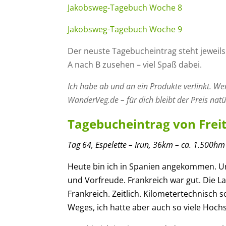
Jakobsweg-Tagebuch Woche 8
Jakobsweg-Tagebuch Woche 9
Der neuste Tagebucheintrag steht jeweil
A nach B zusehen – viel Spaß dabei.
Ich habe ab und an ein Produkte verlinkt. We
WanderVeg.de – für dich bleibt der Preis natür
Tagebucheintrag von Freit
Tag
6
4
,
Espelette – Irun
,
36
km – ca.
1.50
0
hm
Heute bin ich in Spanien angekommen. U
und Vorfreude. Frankreich war gut. Die La
Frankreich. Zeitlich. Kilometertechnisch s
Weges, ich hatte aber auch so viele Hochs