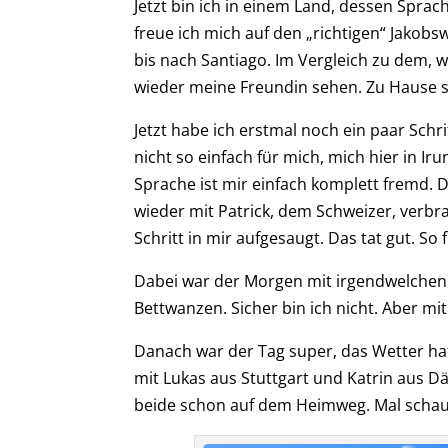
J
etzt bin ich in einem Land, dessen Sprac
freue ich mich auf den „richtigen“ Jakobsw
bis nach Santiago
. Im Vergleich zu dem, w
wieder
meine Freundin
sehen. Zu Hause se
Jetzt habe ich
erstmal
noch ein paar Schri
nicht so einfach für mich, mich hier in I
Sprache ist mir einfach komplett fremd. 
wieder mit Patrick, dem Schweizer, verbra
Schritt in
mir auf
ge
saug
t
. Das tat gut. So 
Dabei war der
M
orgen mit irgendwelchen T
Bettwanzen. Sicher bin ich nicht. Aber
mit
Danach war der Tag super, das Wetter hat
mit Lukas aus Stuttgart und Katrin aus D
beide schon auf dem Heimweg. Mal schau