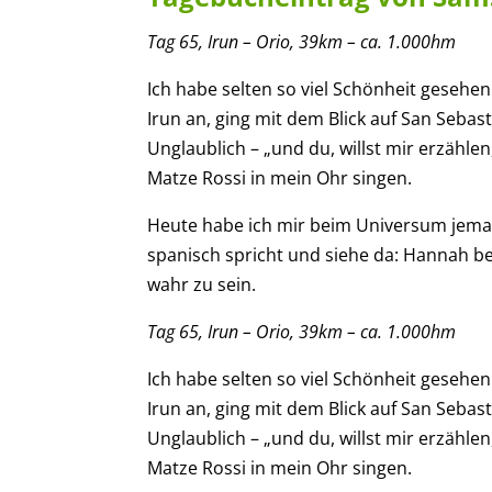
Tag
6
5
,
Irun – Orio
,
39
km – ca.
1.00
0
hm
Ich habe selten so viel Schönheit geseh
Irun an, ging mit dem Blick auf San Sebast
Unglaublich – „und du, willst mir erzählen
Matze Rossi in mein Ohr singen.
Heute habe ich mir beim Universum jeman
spanisch spricht und siehe da: Hannah bet
wahr zu sein.
Tag
6
5
,
Irun – Orio
,
39
km – ca.
1.00
0
hm
Ich habe selten so viel Schönheit geseh
Irun an, ging mit dem Blick auf San Sebast
Unglaublich – „und du, willst mir erzählen
Matze Rossi in mein Ohr singen.