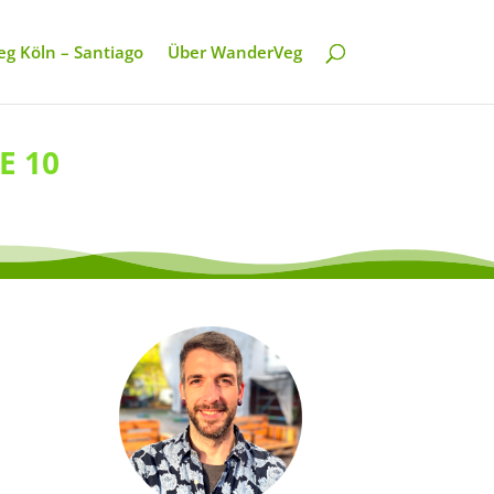
g Köln – Santiago
Über WanderVeg
E 10