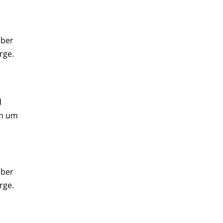
über
rge.
d
ch um
über
rge.