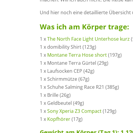
Und hier noch eine detaillierte Übersicht
Was ich am Körper trage:
1 x
The North Face Light Unterhose kurz
(
1 x domibility Shirt (123g)
1 x
Montane Terra Hose short
(197g)
1 x Montane Terra Gürtel (29g)
1 x Laufsocken CEP (42g)
1 x Schirmmütze (67g)
1 x Schuhe Salming Race R21 (385g)
1 x Brille (26g)
1 x Geldbeutel (49g)
1 x
Sony Xperia Z3 Compact
(129g)
1 x
Kopfhörer
(17g)
Gewicht am Körper (Tag 1): 1.12