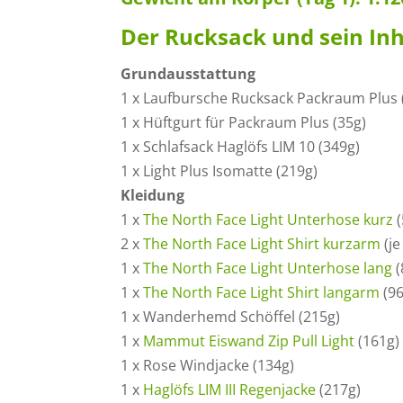
Der Rucksack und sein Inh
Grundausstattung
1 x Laufbursche Rucksack Packraum Plus 
1 x Hüftgurt für Packraum Plus (35g)
1 x Schlafsack Haglöfs LIM 10 (349g)
1 x Light Plus Isomatte (219g)
Kleidung
1 x
The North Face Light Unterhose kurz
(
2 x
The North Face Light Shirt kurzarm
(je
1 x
The North Face Light Unterhose lang
(
1 x
The North Face Light Shirt langarm
(96
1 x Wanderhemd Schöffel (215g)
1 x
Mammut Eiswand Zip Pull Light
(161g)
1 x Rose Windjacke (134g)
1 x
Haglöfs LIM III Regenjacke
(217g)