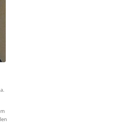
a.
dem
elen