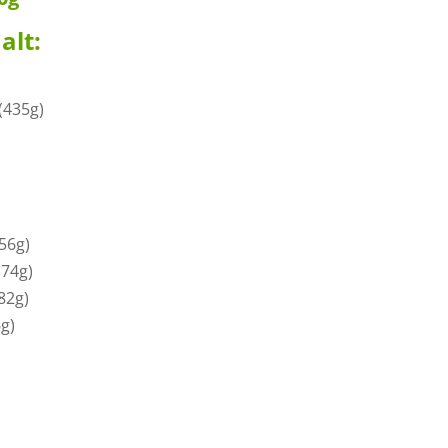
alt:
(435g)
56g)
 74g)
82g)
g)