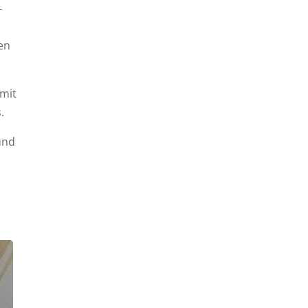
-
gen
 mit
.
und