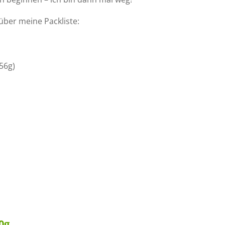
 über meine Packliste:
56g)
0g