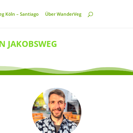
g Köln – Santiago
Über WanderVeg
RN JAKOBSWEG