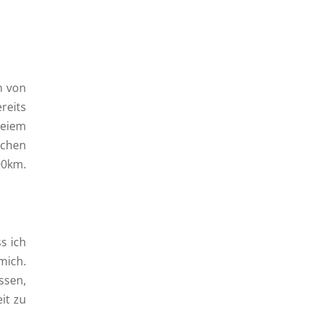
m von
reits
reiem
echen
00km.
s ich
mich.
ssen,
it zu