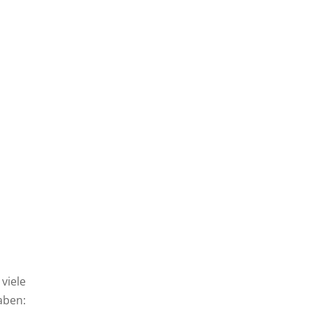
viele
aben: