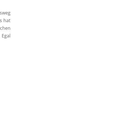
bsweg
s hat
schen
 Egal