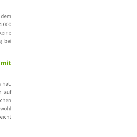
d dem
4.000
keine
g bei
 mit
 hat,
n auf
schen
bwohl
eicht