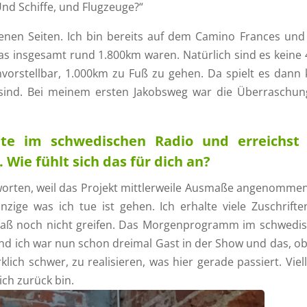
nd Schiffe, und Flugzeuge?“
denen Seiten. Ich bin bereits auf dem Camino Frances un
s insgesamt rund 1.800km waren. Natürlich sind es keine 
vorstellbar, 1.000km zu Fuß zu gehen. Da spielt es dann 
 sind. Bei meinem ersten Jakobsweg war die Überraschun
tte im schwedischen Radio und erreichst
Wie fühlt sich das für dich an?
tworten, weil das Projekt mittlerweile Ausmaße angenommen
nzige was ich tue ist gehen. Ich erhalte viele Zuschrifte
maß noch nicht greifen. Das Morgenprogramm im schwedi
d ich war nun schon dreimal Gast in der Show und das, o
klich schwer, zu realisieren, was hier gerade passiert. Viell
ich zurück bin.